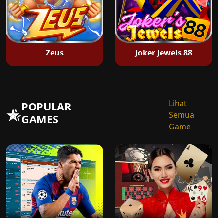
Zeus
Joker Jewels 88
Lihat
POPULAR
Semua
GAMES
Game