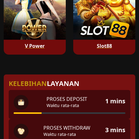
V Power
Slot88
KELEBIHAN
LAYANAN
PROSES DEPOSIT
1 mins
Waktu rata-rata
PROSES WITHDRAW
3 mins
Waktu rata-rata