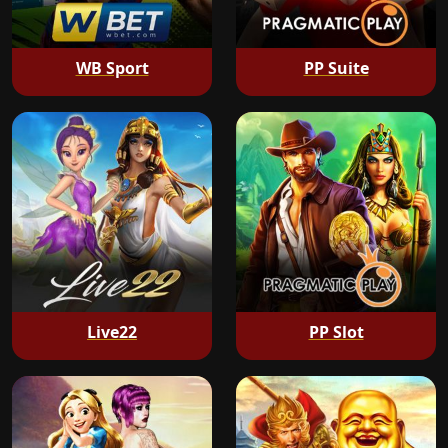
WB Sport
PP Suite
Live22
PP Slot