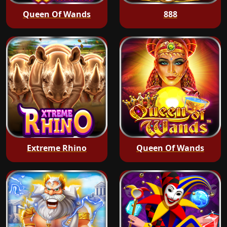
Queen Of Wands
888
Extreme Rhino
Queen Of Wands