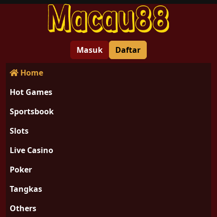
Masuk
Daftar
Home
Hot Games
Sportsbook
Slots
Live Casino
Poker
Tangkas
Others