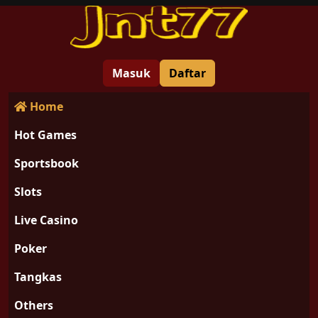
Masuk
Daftar
Home
Hot Games
Sportsbook
Slots
Live Casino
Poker
Tangkas
Others