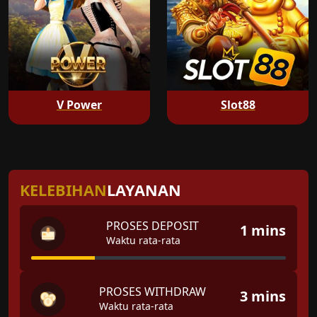
V Power
Slot88
KELEBIHAN
LAYANAN
PROSES DEPOSIT
1 mins
Waktu rata-rata
PROSES WITHDRAW
3 mins
Waktu rata-rata